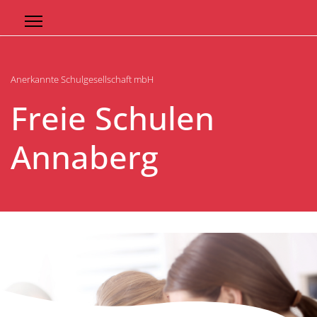
Anerkannte Schulgesellschaft mbH
Freie Schulen
Annaberg